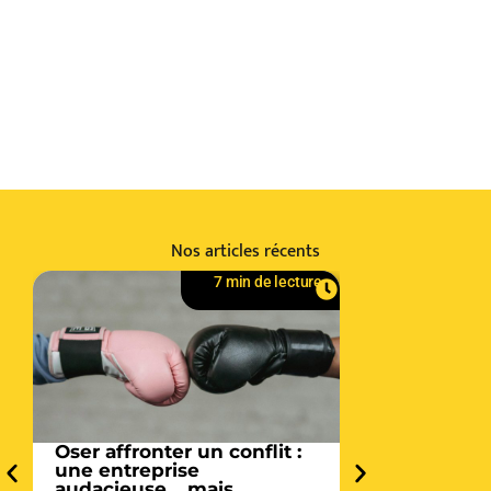
Nos articles récents
7 min de lecture
Gérer la trans
générationnel
vous des mei
d’équipe spo
Comment gérer
générationnell
équipes ? Cet
nombreux ma
Oser affronter un conflit :
posent. D’auta
une entreprise
8 AVR
audacieuse… mais